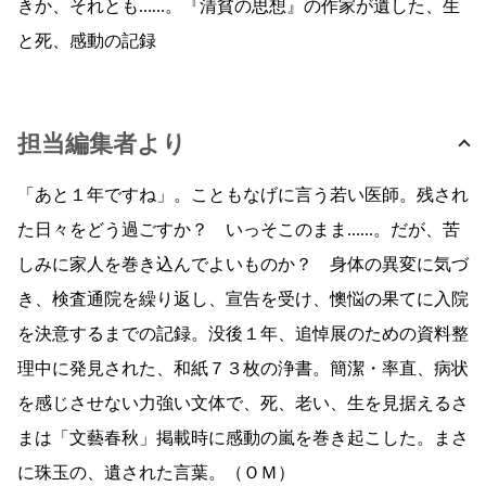
きか、それとも……。『清貧の思想』の作家が遺した、生
と死、感動の記録
担当編集者より
「あと１年ですね」。こともなげに言う若い医師。残され
た日々をどう過ごすか？ いっそこのまま……。だが、苦
しみに家人を巻き込んでよいものか？ 身体の異変に気づ
き、検査通院を繰り返し、宣告を受け、懊悩の果てに入院
を決意するまでの記録。没後１年、追悼展のための資料整
理中に発見された、和紙７３枚の浄書。簡潔・率直、病状
を感じさせない力強い文体で、死、老い、生を見据えるさ
まは「文藝春秋」掲載時に感動の嵐を巻き起こした。まさ
に珠玉の、遺された言葉。（ＯＭ）