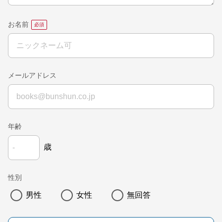
お名前
メールアドレス
年齢
歳
性別
男性
女性
無回答