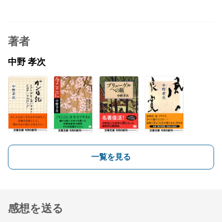
著者
中野 孝次
一覧を見る
感想を送る