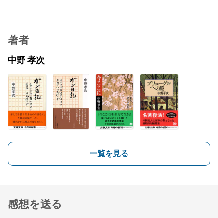
著者
中野 孝次
一覧を見る
感想を送る