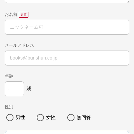
お名前
メールアドレス
年齢
歳
性別
男性
女性
無回答