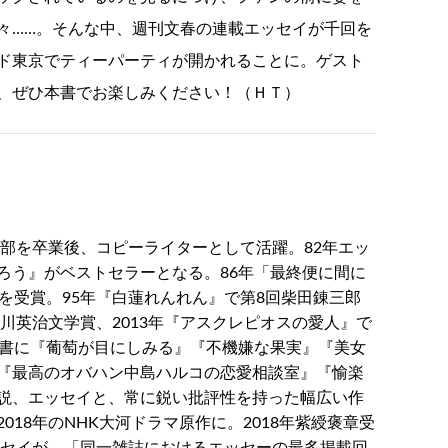
々……。そんな中、週刊文春の連載エッセイが千回を
ド東京でティーパーティが開かれることに。ゲスト
、ぜひ本書でお楽しみください！（ＨＴ）
学部を卒業後、コピーライターとして活躍。82年エッ
ろう』がベストセラーとなる。86年「最終便に間に
を受賞。95年『白蓮れんれん』で第8回柴田錬三郎
吉川英治文学賞、2013年『アスクレピオスの愛人』で
著書に『葡萄が目にしみる』『不機嫌な果実』『美女
『最高のオバハン中島ハルコの恋愛相談室』『愉楽
説、エッセイと、常に鋭い批評性を持った幅広い作
18年のNHK大河ドラマ原作に。2018年紫綬褒章受