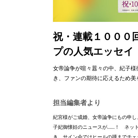
祝・連載１０００
プの人気エッセイ
女帝論争が喧々囂々の中、紀子様
き、ファンの期待に応えるため美
担当編集者より
紀宮様がご成婚、女帝論争にもの申し
子妃御懐妊のニュースが……！ ネッ
き、サイン会ではヒールの踵までチェ