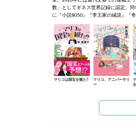
章。2020年には週刊文春での連載エ
数」としてギネス世界記録に認定。同年
に『小説8050』『李王家の縁談』『
マリコは国宝を観た!!
マリコ、アニバーサリ
ー