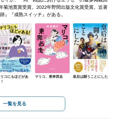
ッセイが、「同一雑誌におけるエッセーの最多掲載回
菊池寛賞受賞。2022年野間出版文化賞受賞。近著
奇跡』『成熟スイッチ』がある。
マリコにもほどがあ
マリコ、東奔西走
皇后は闘うことにした
る！
一覧を見る