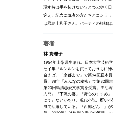
現す時は手を抜けないワとつぶやく日
迎え、記念に読者の方たちとコンラッ
は君島十和子さん。パーティの模様は
著者
林 真理子
1954年山梨県生まれ。日本大学芸術
セイ集『ルンルンを買っておうちに帰
合えば」「京都まで」で第94回直木賞
賞、98年『みんなの秘密』で第32回
第20回島清恋愛文学賞を受賞。主な
入門』『下流の宴』『野心のすすめ』
にて』などがあり、現代小説、歴史小
風で活躍している。『西郷どん！』が20