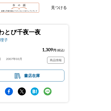
見つける
わとび千夜一夜
理子
1,309
円
(税込)
日
2007年03月
商品情報
書店在庫