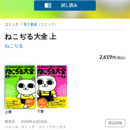
試し読み
コミック
電子書籍（コミック）
ねこぢる大全 上
ねこぢる
2,619
円
(税込)
下巻
上巻
発売日
2008年10月30日
商品情報
ジャンル
コミック・コミックエッセイ