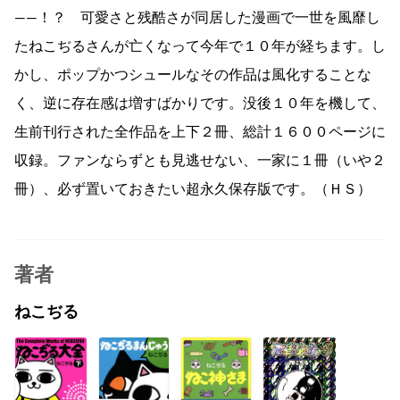
——！？ 可愛さと残酷さが同居した漫画で一世を風靡し
たねこぢるさんが亡くなって今年で１０年が経ちます。し
かし、ポップかつシュールなその作品は風化することな
く、逆に存在感は増すばかりです。没後１０年を機して、
生前刊行された全作品を上下２冊、総計１６００ページに
収録。ファンならずとも見逃せない、一家に１冊（いや２
冊）、必ず置いておきたい超永久保存版です。（ＨＳ）
著者
ねこぢる