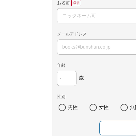
お名前
メールアドレス
年齢
歳
性別
男性
女性
無