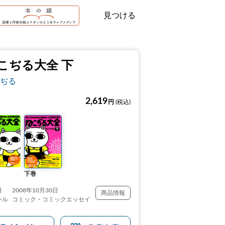
見つける
こぢる大全 下
ぢる
2,619
円
(税込)
下巻
日
2008年10月30日
商品情報
ンル
コミック・コミックエッセイ