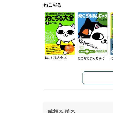
ねこぢる
ねこぢる大全 上
ねこぢるまんじゅう
感想を送る