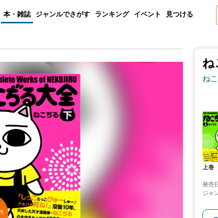
本・雑誌
ジャンルでさがす
ランキング
イベント
見つける
ね
ねこ
上巻
発売
ジャ