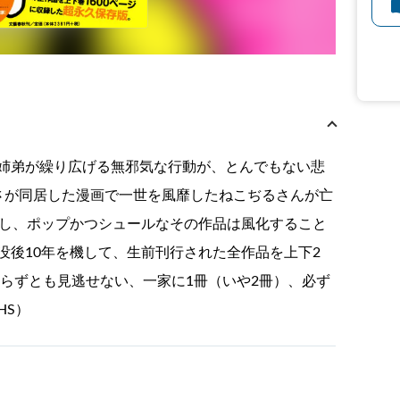
姉弟が繰り広げる無邪気な行動が、とんでもない悲
酷さが同居した漫画で一世を風靡したねこぢるさんが亡
かし、ポップかつシュールなその作品は風化すること
没後10年を機して、生前刊行された全作品を上下2
ならずとも見逃せない、一家に1冊（いや2冊）、必ず
HS）