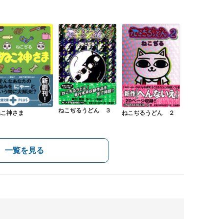
ねこぢるうどん ３
ねこ神さま
ねこぢるうどん ２
一覧を見る