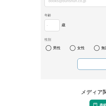
年齢
歳
性別
男性
女性
無
メディア
表