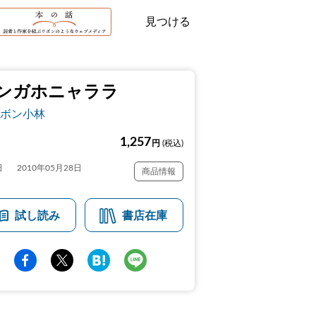
見つける
ンガホニャララ
ボン小林
1,257
円
(税込)
日
2010年05月28日
商品情報
試し読み
書店在庫