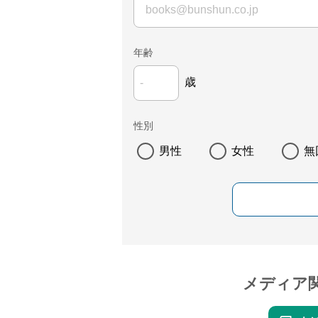
年齢
歳
性別
男性
女性
無
メディア