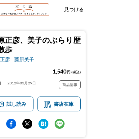
見つける
原正彦、美子のぶらり歴
散歩
正彦
藤原美子
1,540
円
(税込)
日
2012年03月29日
商品情報
試し読み
書店在庫