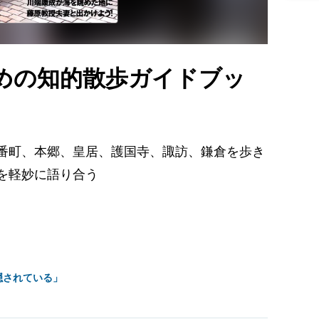
めの知的散歩ガイドブッ
番町、本郷、皇居、護国寺、諏訪、鎌倉を歩き
を軽妙に語り合う
隠されている」