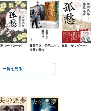
孤愁〈サウダーデ〉
藤原正彦、美子のぶら
孤愁〈サウダーデ〉
り歴史散歩
一覧を見る