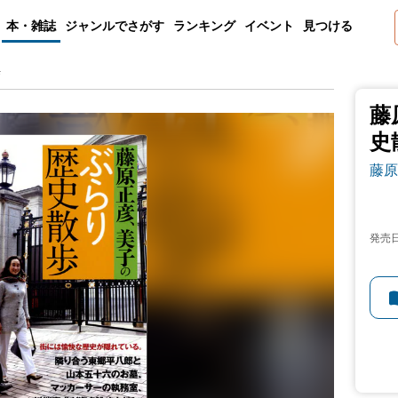
本・雑誌
ジャンルでさがす
ランキング
イベント
見つける
歩
藤
史
藤原
発売