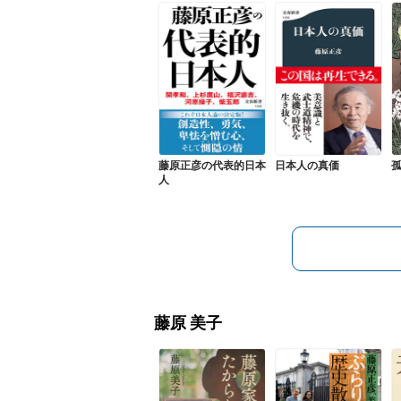
藤原正彦の代表的日本
日本人の真価
人
藤原 美子