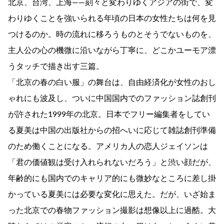
北京、台湾、上海――刻々と変わりゆくアジアの街で、変
わりゆくことを強いられる年頃の日本の女性たちは何を見
つけるのか。時の流れに移ろうものとそうでないものを、
主人公の心の機微に沿いながら丁寧に、どこかユーモア漂
うタッチで描き出す三篇。
「北京の春の白い服」の舞台は、自由経済化が女性のおし
ゃれにも波及し、ついに中国国内でのファッション誌創刊
が許された1999年の北京。日本でフリー編集者をしてい
る夏美は中国の出版社からの招へいに応じて雑誌創刊準備
のため働くことになる。アメリカ人の恋人ジェイソンは
「君の価値観は受け入れられないだろう」と渋い顔だが、
年齢的にも国内でのキャリア的にも微妙なところに差し掛
かっている夏美には必要な変化に思えた。だが、いざ始ま
った北京での春物ファッション撮影は想像以上に過酷。大