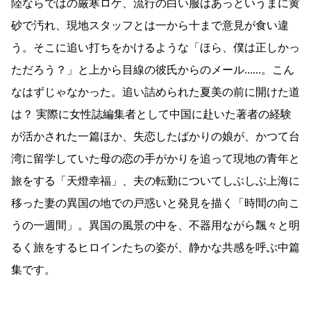
陸ならではの厳寒ロケ、流行の白い服はあっというまに黄
砂で汚れ、現地スタッフとは一から十まで意見が食い違
う。そこに追い打ちをかけるような「ほら、僕は正しかっ
ただろう？」と上から目線の彼氏からのメール……。こん
なはずじゃなかった。追い詰められた夏美の前に開けた道
は？ 実際に女性誌編集者として中国に赴いた著者の経験
が活かされた一篇ほか、失恋したばかりの娘が、かつて台
湾に留学していた母の恋の手がかりを追って現地の青年と
旅をする「天燈幸福」、夫の転勤についてしぶしぶ上海に
移った妻の異国の地での戸惑いと発見を描く「時間の向こ
うの一週間」。異国の風景の中を、不器用ながら飄々と明
るく旅をするヒロインたちの姿が、静かな共感を呼ぶ中篇
集です。