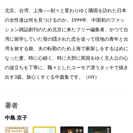
北京、台湾、上海――刻々と変わりゆく隣国を訪れた日本
の女性達は何を見つけるのか。1999年、中国初のファッ
ション雑誌創刊のため北京に来たフリー編集者、かつて台
湾に留学していた母の隠された恋を追って現地の青年と台
湾を旅する娘、夫の転勤のため上海で家探しをするはめに
なった妻。時に心細く、時に大胆に異国をゆく主人公の心
の波立ちを丁寧に、飄々としたユーモア漂うタッチで描き
出す3篇。旅心くすぐる中篇集です。（HY）
著者
中島 京子