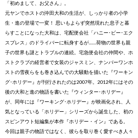
「初めまして、お父さん」。
元ヤンでホストの沖田大和の生活が、しっかり者の小学
生・進の登場で一変！ 思いもよらず突然現れた息子と暮
らすことになった大和は、宅配便会社「ハニー･ビー･エク
スプレス」のドライバーに転身するが……荷物の世界も親
子の世界も謎とトラブルの連続。宅急便会社の仲間や、ホ
ストクラブの経営者で女装のジャスミン、ナンバーワンホ
ストの雪夜らをも巻き込んでの大騒動を描いた『ワーキン
グ･ホリデー』が刊行されたのは2007年。2012年にはその
後の大和と進の物語を書いた『ウィンター･ホリデー』
が、同年には『ワーキング･ホリデー』が映画化され、人
気となっている「ホリデー」シリーズから誕生した、初の
スピンアウト短編集が本作『ホリデー・イン』である。
今回は親子の物語ではなく、彼らを取り巻く愛すべき人々