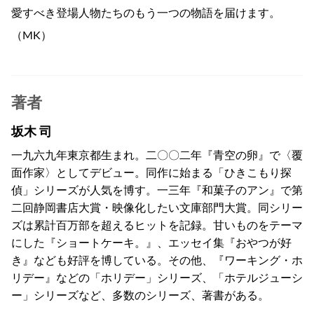
愛すべき登場人物たちのもう一つの物語を届けます。
（MK）
著者
坂木 司
一九六九年東京都生まれ。二〇〇二年『青空の卵』で〈覆
面作家〉としてデビュー。同作に始まる「ひきこもり探
偵」シリーズが人気を博す。一三年『和菓子のアン』で第
二回静岡書店大賞・映像化したい文庫部門大賞。同シリー
ズは累計百万部を超えるヒットを記録。甘いものをテーマ
にした『ショートケーキ。』、エッセイ集『おやつが好
き』なども好評を博している。その他、『ワーキング・ホ
リデー』などの「ホリデー」シリーズ、「ホテルジューシ
ー」シリーズなど、多数のシリーズ、著書がある。