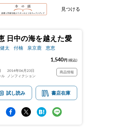
見つける
恵 日中の海を越えた愛
健太
付楠
泉京鹿
恵恵
1,540
円
(税込)
日
2014年06月23日
商品情報
ンル
ノンフィクション
試し読み
書店在庫