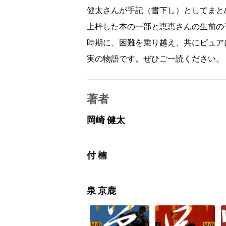
健太さんが手記（書下し）としてまと
上梓した本の一部と恵恵さんの生前の
時期に、困難を乗り越え、共にピュア
実の物語です。ぜひご一読ください。（
著者
岡崎 健太
付 楠
泉 京鹿