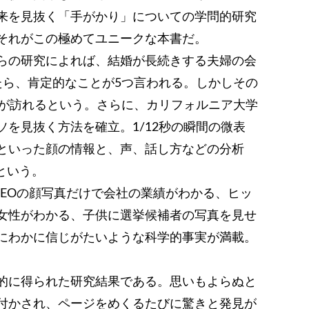
来を見抜く「手がかり」についての学問的研究
それがこの極めてユニークな本書だ。
らの研究によれば、結婚が長続きする夫婦の会
たら、肯定的なことが5つ言われる。しかしその
局が訪れるという。さらに、カリフォルニア大学
を見抜く方法を確立。1/12秒の瞬間の微表
といった顔の情報と、声、話し方などの分析
という。
CEOの顔写真だけで会社の業績がわかる、ヒッ
女性がわかる、子供に選挙候補者の写真を見せ
にわかに信じがたいような科学的事実が満載。
的に得られた研究結果である。思いもよらぬと
付かされ、ページをめくるたびに驚きと発見が