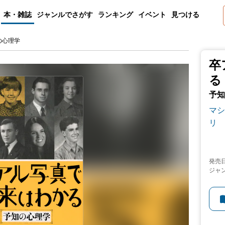
本・雑誌
ジャンルでさがす
ランキング
イベント
見つける
の心理学
卒
る
予知
マシ
リ
発売
ジャ