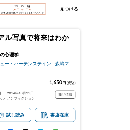
見つける
アル写真で将来はわか
の心理学
ュー・ハーテンステイン
森嶋マ
1,650
円
(税込)
日
2014年10月25日
商品情報
ンル
ノンフィクション
試し読み
書店在庫