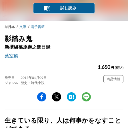
試し読み
単行本
文庫
電子書籍
影踏み鬼
新撰組篠原泰之進日録
葉室麟
1,650
円
(税込)
発売日
2015年01月09日
商品情報
ジャンル
歴史・時代小説
生きている限り、人は何事かをなすこと