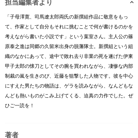
担当編集者より
「子母澤寛、司馬遼太郎両氏の新撰組作品に敬意をもっ
て、作家として自分もそれに挑むことで何が書けるのかを
考えながら書いた小説です」という葉室さん。主人公の篠
原泰之進は同郷の久留米出身の脱藩隊士。新撰組という組
織のなかにあって、途中で敗れ去り非業の死を遂げた伊東
甲子太郎の懐刀としてその腕を買われながら、凄惨な内部
制裁の嵐を生きのび、近藤を狙撃した人物です。彼を中心
にすえた男たちの物語は、ゲラを読みながら、なんどもな
んども熱いものがこみ上げてくる、迫真の力作でした。ぜ
ひご一読を！
著者