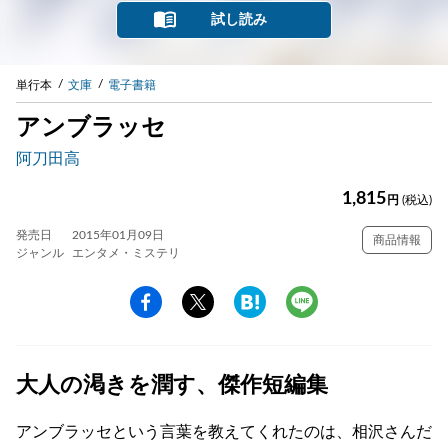
試し読み
単行本
文庫
電子書籍
アンブラッセ
阿刀田高
1,815
円
(税込)
発売日
2015年01月09日
商品情報
ジャンル
エンタメ・ミステリ
大人の渇きを潤す、傑作短編集
アンブラッセという言葉を教えてくれたのは、相沢さんだ