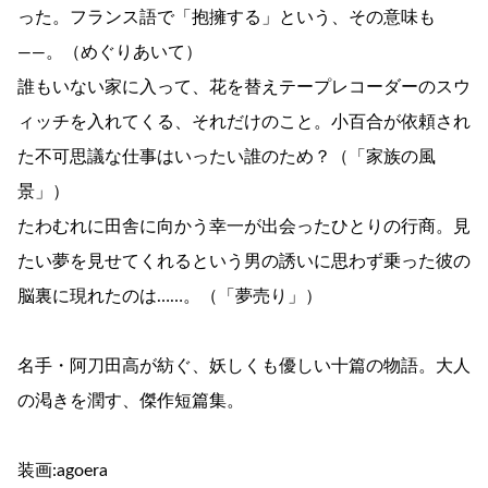
った。フランス語で「抱擁する」という、その意味も
――。（めぐりあいて）
誰もいない家に入って、花を替えテープレコーダーのスウ
ィッチを入れてくる、それだけのこと。小百合が依頼され
た不可思議な仕事はいったい誰のため？（「家族の風
景」）
たわむれに田舎に向かう幸一が出会ったひとりの行商。見
たい夢を見せてくれるという男の誘いに思わず乗った彼の
脳裏に現れたのは……。（「夢売り」）
名手・阿刀田高が紡ぐ、妖しくも優しい十篇の物語。大人
の渇きを潤す、傑作短篇集。
装画:agoera