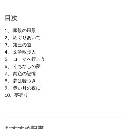
目次
1、 家族の風景
2、 めぐりあいて
3、 第三の道
4、 文学散歩人
5、 ローマへ行こう
6、 くちなしの夢
7、 鈍色の記憶
8、 夢は嘘つき
9、 赤い月の夜に
10、夢売り
おすすめ記事