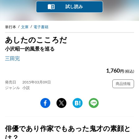
試し読み
単行本
文庫
電子書籍
あしたのこころだ
小沢昭一的風景を巡る
三田完
1,760
円
(税込)
発売日
2015年03月09日
商品情報
ジャンル
小説
俳優であり作家でもあった鬼才の素顔と
は？