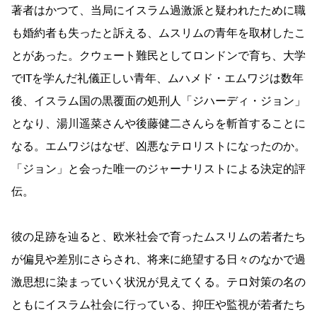
著者はかつて、当局にイスラム過激派と疑われたために職
も婚約者も失ったと訴える、ムスリムの青年を取材したこ
とがあった。クウェート難民としてロンドンで育ち、大学
でITを学んだ礼儀正しい青年、ムハメド・エムワジは数年
後、イスラム国の黒覆面の処刑人「ジハーディ・ジョン」
となり、湯川遥菜さんや後藤健二さんらを斬首することに
なる。エムワジはなぜ、凶悪なテロリストになったのか。
「ジョン」と会った唯一のジャーナリストによる決定的評
伝。
彼の足跡を辿ると、欧米社会で育ったムスリムの若者たち
が偏見や差別にさらされ、将来に絶望する日々のなかで過
激思想に染まっていく状況が見えてくる。テロ対策の名の
ともにイスラム社会に行っている、抑圧や監視が若者たち