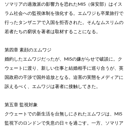
ソマリアの過激派の影響力を恐れたMI5（保安部）はイス
ラム社会への監視体制を強化する。エムワジも卒業旅行で
行ったタンザニアで入国を拒否された。そんなムスリムの
若者たちの窮状を著者は取材することになる。
第四章 素顔のエムワジ
婚約したエムワジだったが、MI5の嫌がらせで破談に。ク
ウェートに渡り、新しい仕事と結婚相手に巡り合うが、英
国政府の干渉で国外追放となる。迫害の実態をメディアに
訴えるべく、エムワジは著者に接触してきた。
第五章 監視対象
クウェートでの新生活を台無しにされたエムワジは、MI5
監視下のロンドンで失意の日々を過ごす。一方、ソマリア