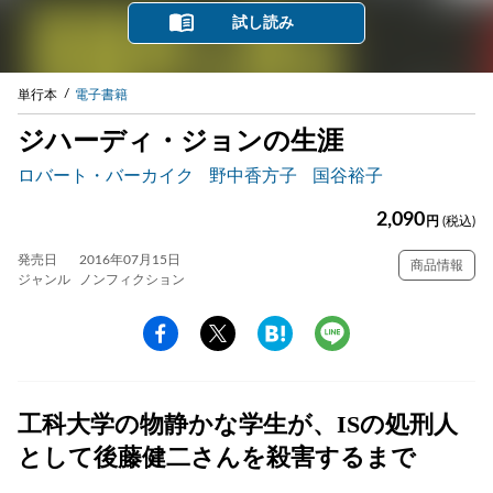
試し読み
単行本
電子書籍
ジハーディ・ジョンの生涯
ロバート・バーカイク
野中香方子
国谷裕子
2,090
円
(税込)
発売日
2016年07月15日
商品情報
ジャンル
ノンフィクション
工科大学の物静かな学生が、ISの処刑人
として後藤健二さんを殺害するまで