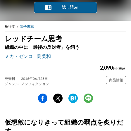
試し読み
単行本
電子書籍
レッドチーム思考
組織の中に「最後の反対者」を飼う
ミカ・ゼンコ
関美和
2,090
円
(税込)
発売日
2016年06月23日
商品情報
ジャンル
ノンフィクション
仮想敵になりきって組織の弱点を炙りだ