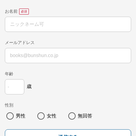
お名前
メールアドレス
年齢
歳
性別
男性
女性
無回答