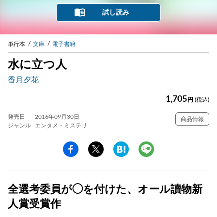
試し読み
単行本
文庫
電子書籍
水に立つ人
香月夕花
1,705
円
(税込)
発売日
2016年09月30日
商品情報
ジャンル
エンタメ・ミステリ
全選考委員が◯を付けた、オール讀物新
人賞受賞作