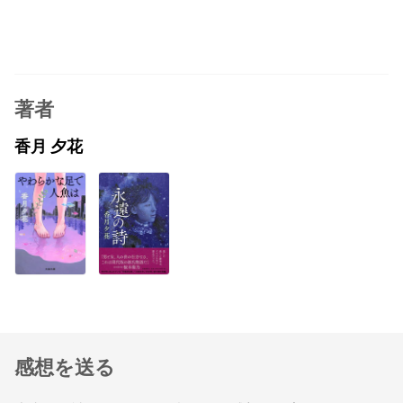
著者
香月 夕花
感想を送る