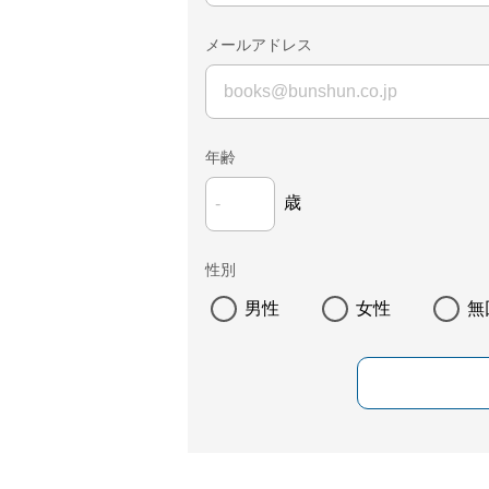
メールアドレス
年齢
歳
性別
男性
女性
無