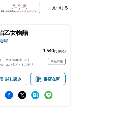
見つける
治乙女物語
志郎
1,540
円
(税込)
日
2017年07月07日
商品情報
ンル
エンタメ・ミステリ
試し読み
書店在庫