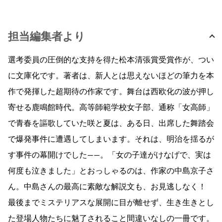
担当編集者より
選考委員の圧倒的な支持を得た松本清張賞受賞作が、つい
に文庫化です。著者は、新人とは思えないほどの筆力を本
作で発揮した超期待の作家です。舞台は西欧化の波が押し
寄せる鹿鳴館時代。高等師範学校女子部、通称「女高師」
で青春を謳歌していた咲と夏は、ある日、出席した舞踏会
で爆発事件に遭遇してしまいます。それは、明治を揺るが
す事件の幕開けでした――。「女の子達がけなげで、実は
何度も泣きました」とおっしゃるのは、作家の中島京子さ
ん。中島さんの最高に素敵な解説文も、お見逃しなく！
最後までミステリアスな展開に目が離せず、生き生きとし
た登場人物たちに魅了されること間違いなしの一冊です。