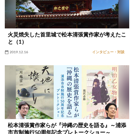
火災焼失した首里城で松本清張賞作家が考えたこ
と（1）
2019.12.16
インタビュー・対談
松本清張賞作家らが『沖縄の歴史を語る』～浦添
市市制施行50周年記念プレトークショー～