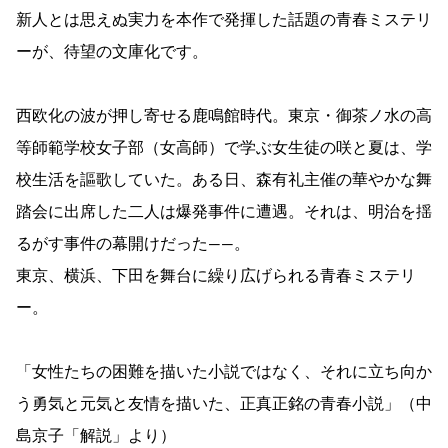
新人とは思えぬ実力を本作で発揮した話題の青春ミステリ
ーが、待望の文庫化です。
西欧化の波が押し寄せる鹿鳴館時代。東京・御茶ノ水の高
等師範学校女子部（女高師）で学ぶ女生徒の咲と夏は、学
校生活を謳歌していた。ある日、森有礼主催の華やかな舞
踏会に出席した二人は爆発事件に遭遇。それは、明治を揺
るがす事件の幕開けだった――。
東京、横浜、下田を舞台に繰り広げられる青春ミステリ
ー。
「女性たちの困難を描いた小説ではなく、それに立ち向か
う勇気と元気と友情を描いた、正真正銘の青春小説」（中
島京子「解説」より）