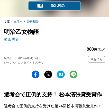
試し読み
文庫
単行本
電子書籍
明治乙女物語
滝沢志郎
880
円
(税込)
発売日
2019年06月06日
商品情報
ジャンル
エンタメ・ミステリ
選考会で圧倒的支持！ 松本清張賞受賞作
選考会で圧倒的支持を受けた第24回松本清張賞受賞作！