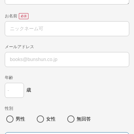
お名前
メールアドレス
年齢
歳
性別
男性
女性
無回答