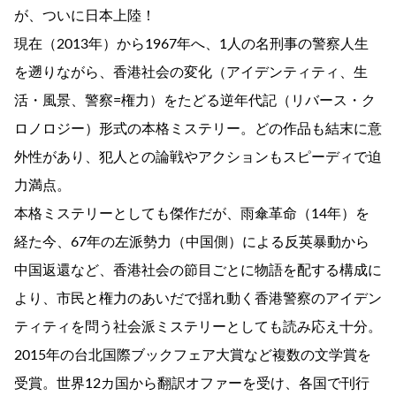
が、ついに日本上陸！
現在（2013年）から1967年へ、1人の名刑事の警察人生
を遡りながら、香港社会の変化（アイデンティティ、生
活・風景、警察=権力）をたどる逆年代記（リバース・ク
ロノロジー）形式の本格ミステリー。どの作品も結末に意
外性があり、犯人との論戦やアクションもスピーディで迫
力満点。
本格ミステリーとしても傑作だが、雨傘革命（14年）を
経た今、67年の左派勢力（中国側）による反英暴動から
中国返還など、香港社会の節目ごとに物語を配する構成に
より、市民と権力のあいだで揺れ動く香港警察のアイデン
ティティを問う社会派ミステリーとしても読み応え十分。
2015年の台北国際ブックフェア大賞など複数の文学賞を
受賞。世界12カ国から翻訳オファーを受け、各国で刊行