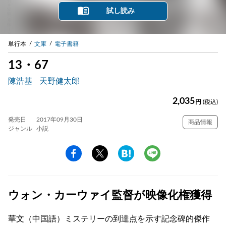
試し読み
単行本
文庫
電子書籍
13・67
陳浩基
天野健太郎
2,035
円
(税込)
発売日
2017年09月30日
商品情報
ジャンル
小説
ウォン・カーウァイ監督が映像化権獲得
華文（中国語）ミステリーの到達点を示す記念碑的傑作