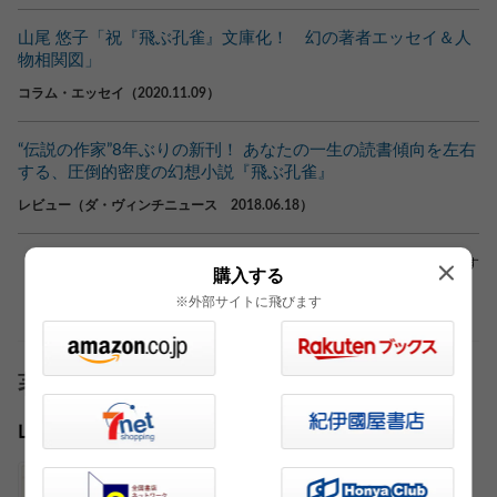
山尾 悠子「祝『飛ぶ孔雀』文庫化！ 幻の著者エッセイ＆人
物相関図」
コラム・エッセイ（2020.11.09）
“伝説の作家”8年ぶりの新刊！ あなたの一生の読書傾向を左右
する、圧倒的密度の幻想小説『飛ぶ孔雀』
レビュー（ダ・ヴィンチニュース 2018.06.18）
※外部サイトへリンクしている場合もあります
購入する
※外部サイトに飛びます
著者
山尾 悠子