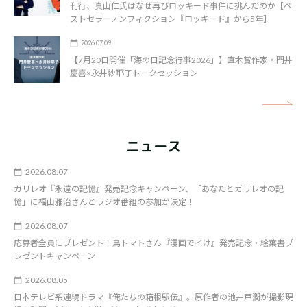
刊行、真山仁氏はなぜ再びロッキード事件に挑んだのか【ベ
ストセラーノンフィクション『ロッキード』から5年】
2026.07.09
【7月20日開催「海の日記念行事2026」】直木賞作家・門井
慶喜×永井紗耶子トークセッション
矢
ニュース
2026.08.07
ガリレオ『永遠の記憶』発売記念キャンペーン、「あなたとガリレオの記
憶」に福山雅治さんとラジオ番組の参加が決定！
2026.08.07
応募者全員にプレゼント！鳥トマトさん『漫画でイけ』発売記念・絵葉書プ
レゼントキャンペーン
2026.08.05
日本テレビ系連続ドラマ『俺たちの箱根駅伝』。原作者の池井戸潤が撮影現