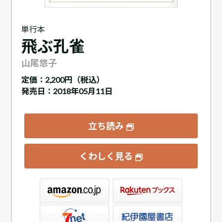
単行本
飛ぶ孔雀
山尾悠子
定価：
2,200円（税込）
発売日：2018年05月11日
立ち読み
くわしく見る
ックス
屋書店ウェブストア