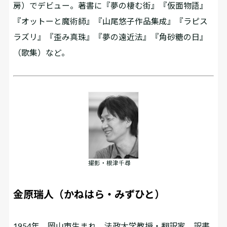
房）でデビュー。著書に『夢の棲む街』『仮面物語』
『オットーと魔術師』『山尾悠子作品集成』『ラピス
ラズリ』『歪み真珠』『夢の遠近法』『角砂糖の日』
（歌集）など。
撮影・根津千尋
金原瑞人（かねはら・みずひと）
1954年、岡山市生まれ。法政大学教授・翻訳家。訳書