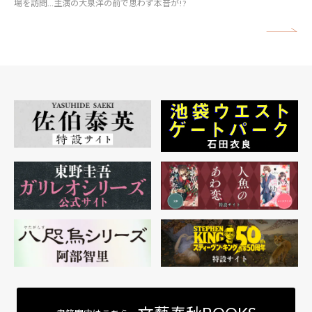
場を訪問…主演の大泉洋の前で思わず本音が!?
矢