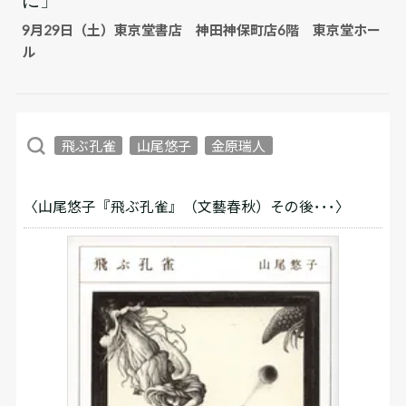
9月29日（土）東京堂書店 神田神保町店6階 東京堂ホー
ル
飛ぶ孔雀
山尾悠子
金原瑞人
〈山尾悠子『飛ぶ孔雀』（文藝春秋）その後･･･〉