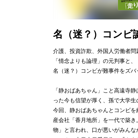
名（迷？）コンビ
介護、投資詐欺、外国人労働者問
「情念よりも論理」の元判事と、
名（迷？）コンビが難事件をズバ
「静おばあちゃん」こと高遠寺静
った今も信望が厚く、孫で大学生
今回、静おばあちゃんとコンビを
産会社「香月地所」を一代で築き
物」と言われ、口が悪いがみんな