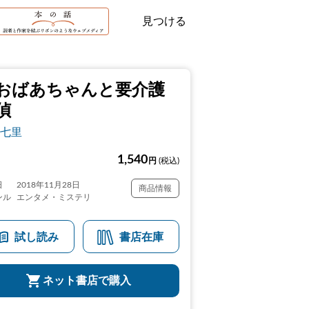
見つける
おばあちゃんと要介護
偵
七里
1,540
円
(税込)
日
2018年11月28日
商品情報
ンル
エンタメ・ミステリ
試し読み
書店在庫
ネット書店で購入