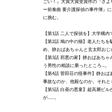
ごい！』大賞大賞受賞作の『さよ
ー前奏曲 要介護探偵の事件簿』
に挑む。
【第1話 二人で探偵を】大学構
【第2話 鳩の中の猫】老人たち
め、静おばあちゃんと玄太郎おじ
【第3話 邪悪の家】静おばあち
う男性の相談に乗ったところ…。
【第4話 菅田荘の怪事件】静お
事故なのか、他殺なのか。それと
【第5話 白昼の悪童】超高層ビ
が……。