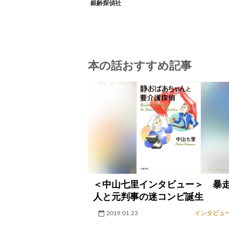
銀齢探偵社
本の話おすすめ記事
＜中山七里インタビュー＞ 暴
人と元判事の迷コンビ誕生
2019.01.23
インタビュ