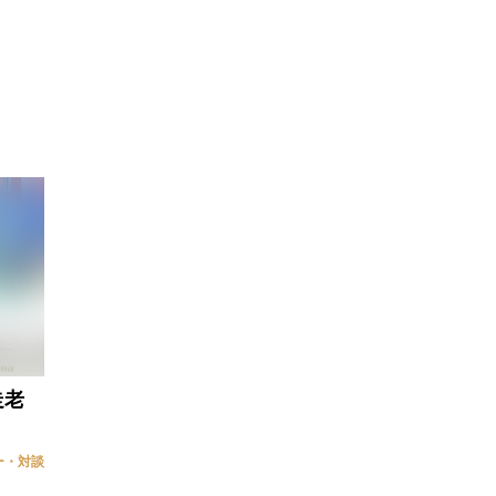
走老
ー・対談