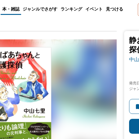
本・雑誌
ジャンルでさがす
ランキング
イベント
見つける
静
探
中山
発売
ジャ