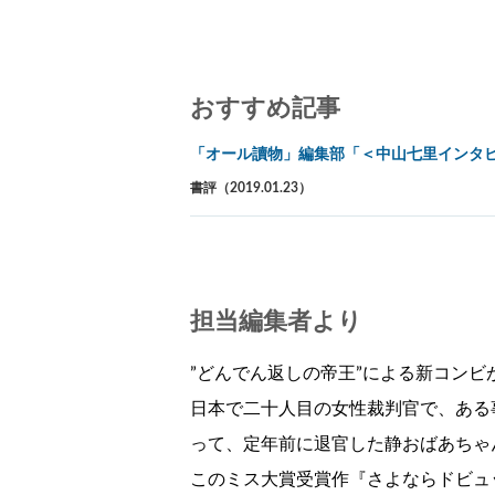
おすすめ記事
「オール讀物」編集部「＜中山七里インタ
書評（2019.01.23）
担当編集者より
”どんでん返しの帝王”による新コンビ
日本で二十人目の女性裁判官で、ある
って、定年前に退官した静おばあちゃ
このミス大賞受賞作『さよならドビュ