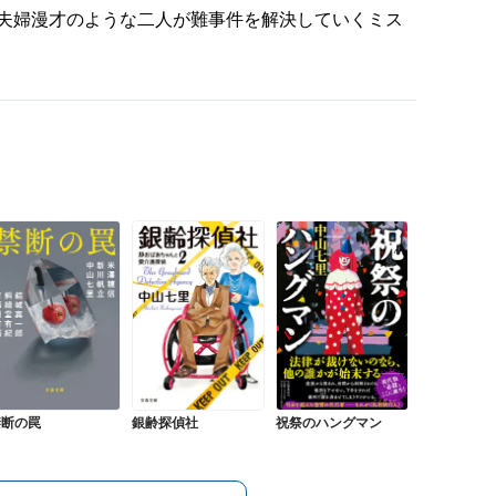
夫婦漫才のような二人が難事件を解決していくミス
銀齢探偵社
禁断の罠
祝祭のハングマン