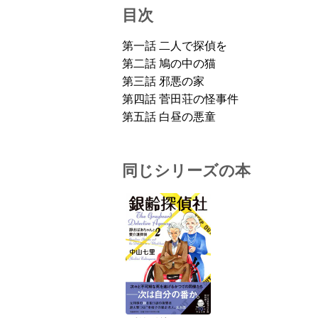
目次
第一話 二人で探偵を
第二話 鳩の中の猫
第三話 邪悪の家
第四話 菅田荘の怪事件
第五話 白昼の悪童
同じシリーズの本