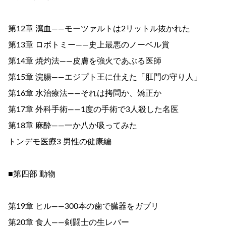
第12章 瀉血――モーツァルトは2リットル抜かれた
第13章 ロボトミー――史上最悪のノーベル賞
第14章 焼灼法――皮膚を強火であぶる医師
第15章 浣腸――エジプト王に仕えた「肛門の守り人」
第16章 水治療法――それは拷問か、矯正か
第17章 外科手術――1度の手術で3人殺した名医
第18章 麻酔――一か八か吸ってみた
トンデモ医療3 男性の健康編
■第四部 動物
第19章 ヒル――300本の歯で臓器をガブリ
第20章 食人――剣闘士の生レバー