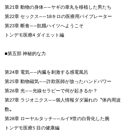
第21章 動物の身体――ヤギの睾丸を移植した男たち
第22章 セックス――18キロの医療用バイブレーター
第23章 断食――飢餓ハイツへようこそ
トンデモ医療4 ダイエット編
■第五部 神秘的な力
第24章 電気――内臓を刺激する感電風呂
第25章 動物磁気――詐欺医師が放ったハンドパワー
第26章 光――光線セラピーで何が起きるか？
第27章 ラジオニクス――個人情報ダダ漏れの〝体内周波
数〟
第28章 ローヤルタッチ――ルイ9世の白骨化した腕
トンデモ医療5 目の健康編