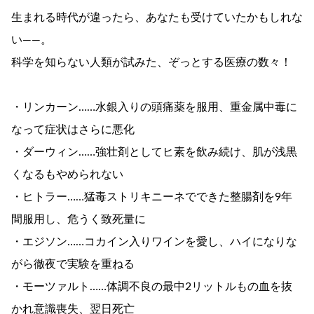
生まれる時代が違ったら、あなたも受けていたかもしれな
い――。
科学を知らない人類が試みた、ぞっとする医療の数々！
・リンカーン……水銀入りの頭痛薬を服用、重金属中毒に
なって症状はさらに悪化
・ダーウィン……強壮剤としてヒ素を飲み続け、肌が浅黒
くなるもやめられない
・ヒトラー……猛毒ストリキニーネでできた整腸剤を9年
間服用し、危うく致死量に
・エジソン……コカイン入りワインを愛し、ハイになりな
がら徹夜で実験を重ねる
・モーツァルト……体調不良の最中2リットルもの血を抜
かれ意識喪失、翌日死亡