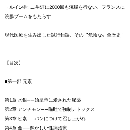
・ルイ14世……生涯に2000回も浣腸を行ない、フランスに
浣腸ブームをもたらす
現代医療を生み出した試行錯誤、その〝危険な〟全歴史！
【目次】
■第一部 元素
第1章 水銀――始皇帝に愛された秘薬
第2章 アンチモン――嘔吐で強制デトックス
第3章 ヒ素――パンにつけて召し上がれ
第4章 金――輝かしい性病治療