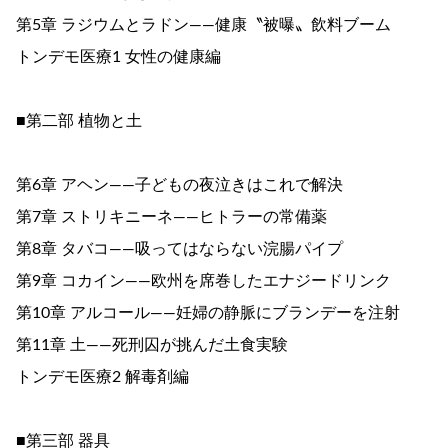
第5章 ラジウムとラドン――健康〝被曝〟飲料ブーム
トンデモ医療1 女性の健康編
■第二部 植物と土
第6章 アヘン――子どもの夜泣きはこれで解決
第7章 ストリキニーネ――ヒトラーの常備薬
第8章 タバコ――吸ってはならない浣腸パイプ
第9章 コカイン――欧州を席巻したエナジードリンク
第10章 アルコール――妊婦の静脈にブランデーを注射
第11章 土――死刑囚が挑んだ土食実験
トンデモ医療2 解毒剤編
■第三部 器具