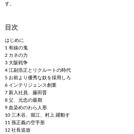
す。
目次
はじめに
1 有線の鬼
2 カネの力
3 大阪戦争
4 江副浩正とリクルートの時代
5 お前より優秀な奴を採用しろ
6 インテリジェンス創業
7 新入社員、藤田晋
8 父、元忠の最期
9 血染めのわら人形
10 三木谷、堀江、村上 躍動す
11 孫正義の空手形
12 社長追放