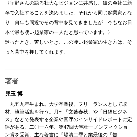
〈宇野さんの語る壮大なビジョンに共感し、彼の会社に新
卒で入社することを決めました。それから同じ起業家とな
り、何年も間近でその背中を見てきましたが、今もなお日
本で最も凄い起業家の一人だと思っています。〉
迷ったとき、苦しいとき。この凄い起業家の生き方は、そ
っと背中を押してくれます。
著者
児玉 博
一九五九年生まれ。大学卒業後、フリーランスとして取
材、執筆活動を行う。月刊「文藝春秋」や「日経ビジネ
ス」などで発表する企業や官庁のインサイドレポートに定
評がある。二〇一六年、第47回大宅壮一ノンフィクショ
ン賞を受賞。主な著書に『堤清二罪と業最後の「告