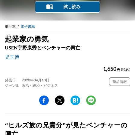
試し読み
単行本
電子書籍
起業家の勇気
USEN宇野康秀とベンチャーの興亡
児玉博
1,650
円
(税込)
発売日
2020年04月10日
商品情報
ジャンル
政治・経済・ビジネス
“ヒルズ族の兄貴分”が見たベンチャーの
興亡