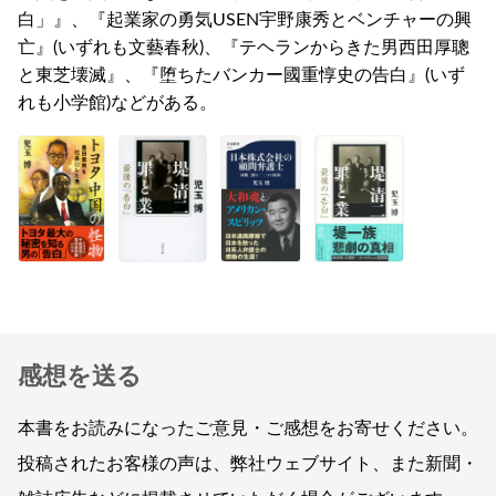
白」』、『起業家の勇気USEN宇野康秀とベンチャーの興
亡』(いずれも文藝春秋)、『テヘランからきた男西田厚聰
と東芝壊滅』、『堕ちたバンカー國重惇史の告白』(いず
れも小学館)などがある。
感想を送る
本書をお読みになったご意見・ご感想をお寄せください。
投稿されたお客様の声は、弊社ウェブサイト、また新聞・