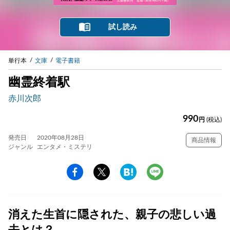
試し読み
単行本
文庫
電子書籍
幽霊終着駅
赤川次郎
990
円
(税込)
発売日
2020年08月28日
商品情報
ジャンル
エンタメ・ミステリ
消えた生首に隠された、親子の悲しい過
去とは？