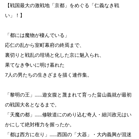
【戦国最大の激戦地「京都」をめぐる「仁義なき戦
い」！】
「都には魔物が棲んでいる」
応仁の乱から室町幕府の終焉まで、
裏切りと戦乱の坩堝と化した京に魅入られ、
果てなき争いに明け暮れた
7人の男たちの生きざまを描く連作集。
「黎明の王」……遊女腹と蔑まれて育った畠山義就が最初
の戦国大名となるまで。
「天魔の都」……修験道にのめり込む奇人・細川政元はい
かにして絶対権力を握ったか。
「都は西方に在り」……西国の「大器」・大内義興が混迷