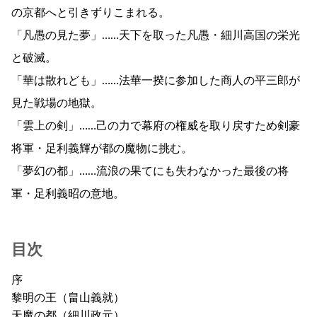
の京都へと引きずりこまれる。
「凡愚の見た夢」……天下を取った凡愚・細川高国の栄光
と破滅。
「華は散れども」……法華一揆に参加した商人の平三郎が
見た戦場の地獄。
「雲上の剣」……己の力で幕府の権威を取り戻すため剣豪
将軍・足利義輝が都の魔物に挑む。
「夢幻の都」……流浪の果てにも失わなかった最後の将
軍・足利義昭の意地。
目次
序
黎明の王（畠山義就）
天魔の都（細川政元）