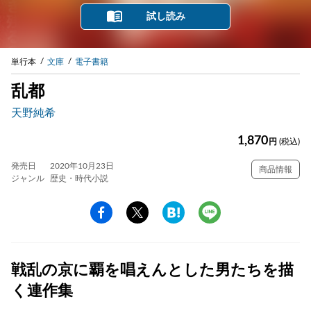
試し読み
単行本
文庫
電子書籍
乱都
天野純希
1,870
円
(税込)
発売日
2020年10月23日
商品情報
ジャンル
歴史・時代小説
戦乱の京に覇を唱えんとした男たちを描
く連作集