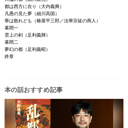
都は西方に在り（大内義興）
凡愚の見た夢（細川高国）
華は散れども（椿屋平三郎／法華宗徒の商人）
幕間一
雲上の剣（足利義輝）
幕間二
夢幻の都（足利義昭）
終章
本の話おすすめ記事