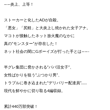
――炎上、上等！
ストーカーと化したADが自殺。
「悪女」「尻軽」と大炎上し焼かれた女子アナ。
マコトが接触したネット放火魔のなかに
真の“モンスター”が存在した！
ネット社会の闇にGボーイズが打った手とは――-
半グレ集団に脅かされる“パパ活女子”、
女性ばかりを狙う“ぶつかり男”、
トラブルに巻き込まれた“デリバリー配達員”……
現代を鮮やかに切り取る4編収録。
累計440万部突破！