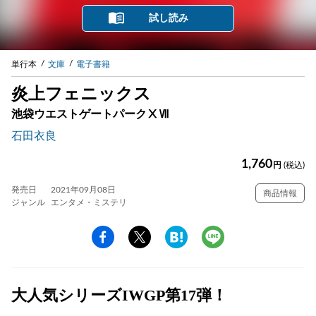
試し読み
単行本
文庫
電子書籍
炎上フェニックス
池袋ウエストゲートパークⅩⅦ
石田衣良
1,760
円
(税込)
発売日
2021年09月08日
商品情報
ジャンル
エンタメ・ミステリ
大人気シリーズIWGP第17弾！