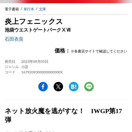
電子書籍
単行本
文庫
炎上フェニックス
池袋ウエストゲートパークⅩⅦ
石田衣良
価格：
※各書店サイトで確認してください
発売日
2023年09月05日
ジャンル
小説
コード
1679209300000000000X
ネット放火魔を逃がすな！ IWGP第17
弾