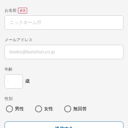
お名前
メールアドレス
年齢
歳
性別
男性
女性
無回答