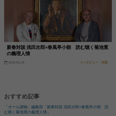
新春対談 浅田次郎×春風亭小朝 読む聴く菊池寛
の義理人情
2022.01.24
インタビュー・対談
おすすめ記事
「オール讀物」編集部「新春対談 浅田次郎×春風亭小朝 読
む聴く菊池寛の義理人情」