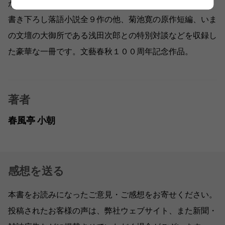
が、新たによみがえりました。
書き下ろし落語小説全９作の他、菊池寛の原作短編、いま
の文壇の大御所である浅田次郎との特別対談などを収録し
た豪華な一冊です。文藝春秋１００周年記念作品。
著者
春風亭 小朝
感想を送る
本書をお読みになったご意見・ご感想をお寄せください。
投稿されたお客様の声は、弊社ウェブサイト、また新聞・