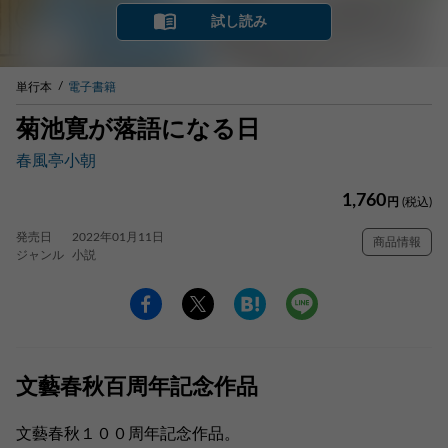
試し読み
単行本
電子書籍
菊池寛が落語になる日
春風亭小朝
1,760
円
(税込)
発売日
2022年01月11日
商品情報
ジャンル
小説
文藝春秋百周年記念作品
文藝春秋１００周年記念作品。