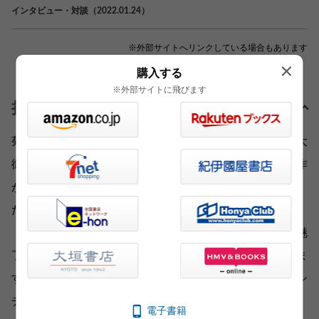
インタビュー・対談（2022.01.24）
※外部サイトへリンクしている場合もあります
購入する
※外部サイトに飛びます
担当編集者より
菊池寛は文藝春秋の創業者です。言わずと知れた文壇の大
御所で、「父帰る」や「恩讐の彼方に」などの不朽の名作
があり、若い作家のために芥川賞と直木賞をつくりまし
た。
〝落語の天才〟春風亭小朝さんは、菊池寛の短編小説に魅
了されて、２０１６年からリスペクト落語を発表していま
す。お葬式、病人のお見舞い、マスク着用などの斬新なシ
チュエーションを、圧倒的な人間観察眼で描いた作品群
電子書籍