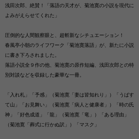
浅田次郎、絶賛！「落語の天才が、菊池寛の小説を現代に
よみがえらせてくれた」
圧倒的な人間観察眼と、超斬新なシチュエーション！
春風亭小朝のライフワーク「菊池寛落語」が、新たに小説
に書き下ろされました。
落語小説全９作の他、菊池寛の原作短編、浅田次郎との特
別対談などを収録した豪華な一冊。
「入れ札」「予感」（菊池寛「妻は皆知れり」）「うばす
て山」「お見舞い」（菊池寛「病人と健康者」）「時の氏
神」「好色成道」「龍」（菊池寛「竜」）「ある理由」
（菊池寛「葬式に行かぬ訳」）「マスク」