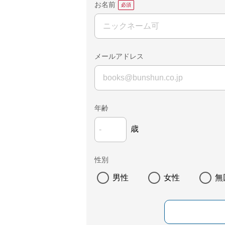
お名前
メールアドレス
年齢
歳
性別
男性
女性
無