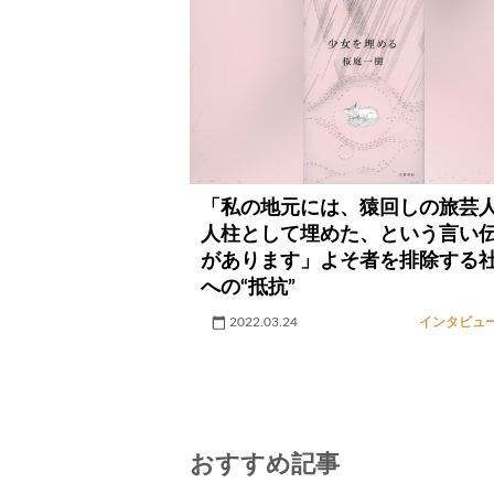
「私の地元には、猿回しの旅芸
人柱として埋めた、という言い
があります」よそ者を排除する
への“抵抗”
2022.03.24
インタビュ
おすすめ記事