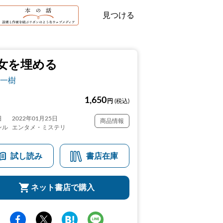
見つける
女を埋める
一樹
1,650
円
(税込)
日
2022年01月25日
商品情報
ンル
エンタメ・ミステリ
試し読み
書店在庫
ネット書店で購入