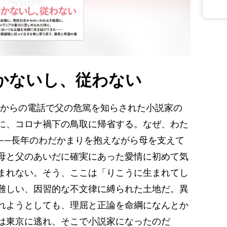
かないし、従わない
く母からの電話で父の危篤を知らされた小説家の
に、コロナ禍下の鳥取に帰省する。なぜ、わた
――長年のわだかまりを抱えながら母を支えて
母と父のあいだに確実にあった愛情に初めて気
まれない。そう、ここは「りこうに生まれてし
難しい、因習的な不文律に縛られた土地だ。異
れようとしても、理屈と正論を命綱になんとか
は東京に逃れ、そこで小説家になったのだ