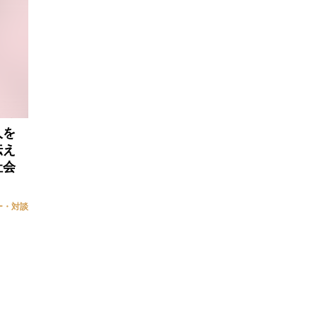
人を
伝え
社会
ー・対談