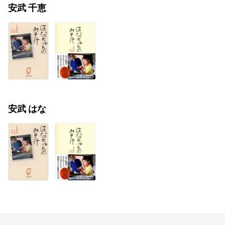
安武 千恵
安武 はな