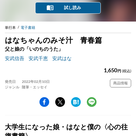
試し読み
単行本
電子書籍
はなちゃんのみそ汁 青春篇
父と娘の「いのちのうた」
安武信吾
安武千恵
安武はな
1,650
円
(税込)
発売日
2022年02月10日
商品情報
ジャンル
随筆・エッセイ
大学生になった娘・はなと僕の〈心の往