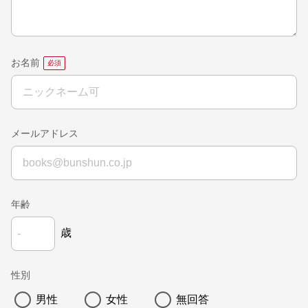
お名前
メールアドレス
年齢
歳
性別
男性
女性
無回答