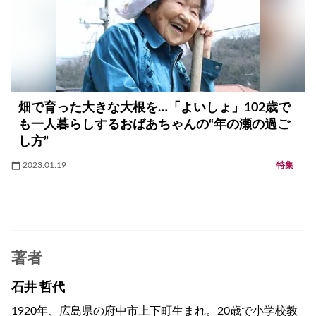
畑で育った大きな大根を…「よいしょ」102歳で
も一人暮らしするおばあちゃんの“年の瀬の過ご
し方”
2023.01.19
特集
著者
石井 哲代
1920年、広島県の府中市上下町生まれ。20歳で小学校教