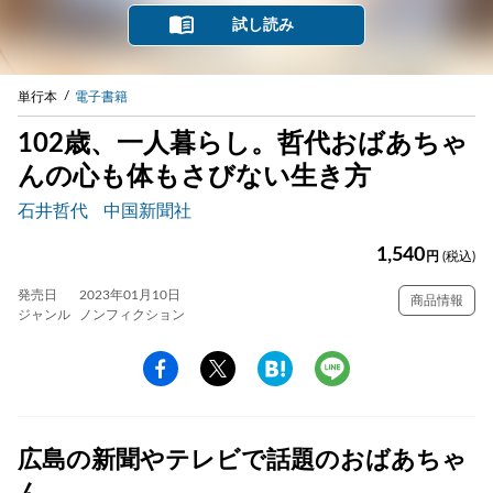
試し読み
単行本
電子書籍
102歳、一人暮らし。哲代おばあちゃ
んの心も体もさびない生き方
石井哲代
中国新聞社
1,540
円
(税込)
発売日
2023年01月10日
商品情報
ジャンル
ノンフィクション
広島の新聞やテレビで話題のおばあちゃ
ん