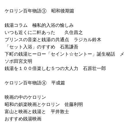
ケロリン百年物語③ 昭和後期篇
銭湯コラム 極私的入浴の愉しみ
いつも近くに二軒あった 久住昌之
プリンスの音楽と銭湯の共通点 ラジカル鈴木
「セット入浴」のすすめ 石黒謙吾
下町の銭湯ヒーロー「セイント☆セントー」誕生秘話 メ
ソポ田宮文明
銭湯を１００倍楽しむ５つの大人力 石原壮一郎
ケロリン百年物語④ 平成篇
映画の中のケロリン
昭和の娯楽映画とケロリン 佐藤利明
富山と映画と銭湯と 平井敦士
おすすめ銭湯映画