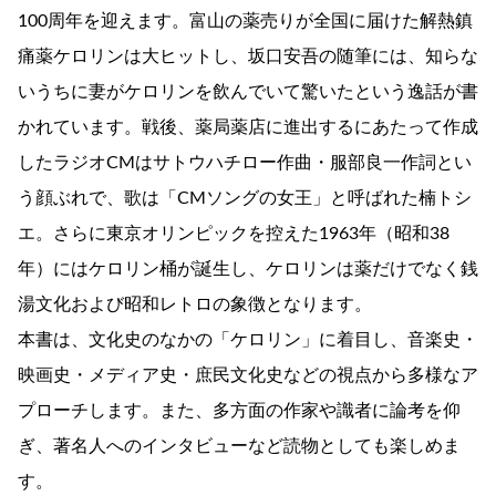
100周年を迎えます。富山の薬売りが全国に届けた解熱鎮
痛薬ケロリンは大ヒットし、坂口安吾の随筆には、知らな
いうちに妻がケロリンを飲んでいて驚いたという逸話が書
かれています。戦後、薬局薬店に進出するにあたって作成
したラジオCMはサトウハチロー作曲・服部良一作詞とい
う顔ぶれで、歌は「CMソングの女王」と呼ばれた楠トシ
エ。さらに東京オリンピックを控えた1963年（昭和38
年）にはケロリン桶が誕生し、ケロリンは薬だけでなく銭
湯文化および昭和レトロの象徴となります。
本書は、文化史のなかの「ケロリン」に着目し、音楽史・
映画史・メディア史・庶民文化史などの視点から多様なア
プローチします。また、多方面の作家や識者に論考を仰
ぎ、著名人へのインタビューなど読物としても楽しめま
す。