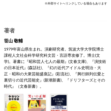
※外部サイトへリンクしている場合もあります
著者
笹山 敬輔
1979年富山県生まれ。演劇研究者。筑波大学大学院博士
課程人文社会科学研究科文芸・言語専攻修了。博士(文
学)。著書に『昭和芸人七人の最期』(文春文庫)、『演技術
の日本近代』(森話社)、『幻の近代アイドル史明治・大
正・昭和の大衆芸能盛衰記』(彩流社)、『興行師列伝愛と
裏切りの近代芸能史』(新潮新書)、『ドリフターズとその
時代』（文春新書）。