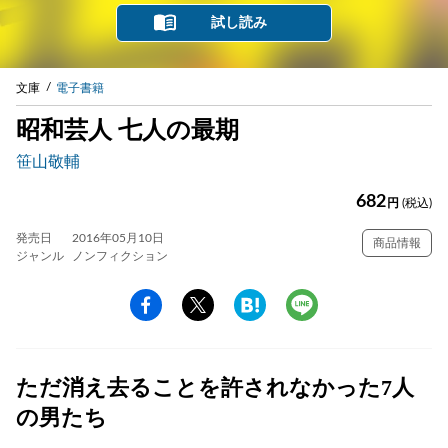
試し読み
文庫
電子書籍
昭和芸人 七人の最期
笹山敬輔
682
円
(税込)
発売日
2016年05月10日
商品情報
ジャンル
ノンフィクション
ただ消え去ることを許されなかった7人
の男たち