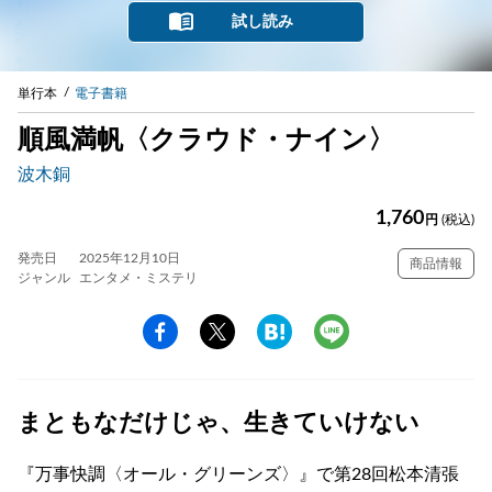
試し読み
単行本
電子書籍
順風満帆〈クラウド・ナイン〉
波木銅
1,760
円
(税込)
発売日
2025年12月10日
商品情報
ジャンル
エンタメ・ミステリ
まともなだけじゃ、生きていけない
『万事快調〈オール・グリーンズ〉』で第28回松本清張