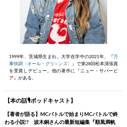
1999年、茨城県生まれ。大学在学中の2021年、『
万
事快調〈オール・グリ―ンズ〉
』で第28回松本清張賞
を受賞しデビュー。他の著作に『ニュー・サバービ
ア』がある。
【本の話🎙ポッドキャスト】
【著者が語る】MCバトルで始まりMCバトルで終
わる小説!? 波木銅さんの最新短編集『順風満帆