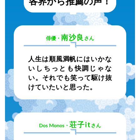
各界から推薦の声！
南沙良
俳優・
さん
人生は順風満帆にはいかな
いしちっとも快調じゃな
い。それでも笑って駆け抜
けていたいと思った。
荘子it
Dos Monos・
さん