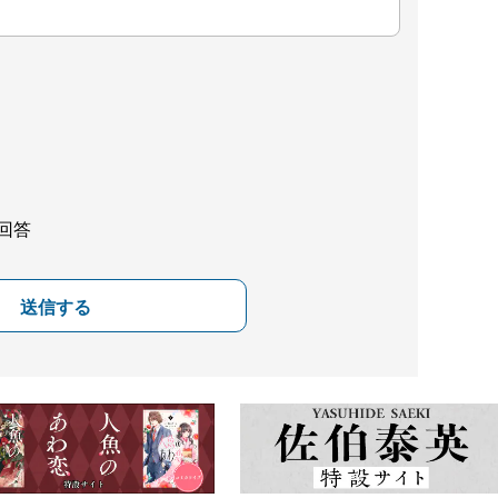
回答
送信する