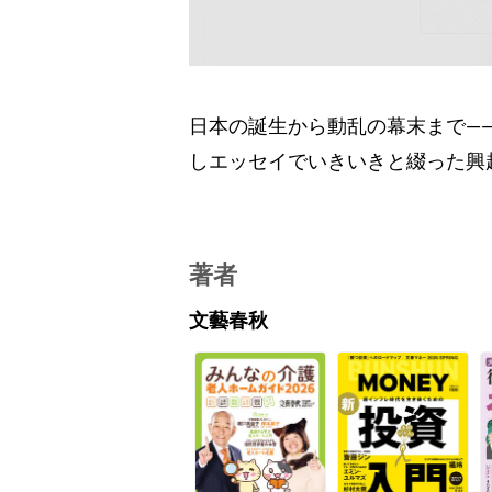
日本の誕生から動乱の幕末まで―
しエッセイでいきいきと綴った興
著者
文藝春秋