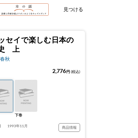
見つける
ッセイで楽しむ日本の
史 上
春秋
2,776
円
(税込)
下巻
日
1993年11月
商品情報