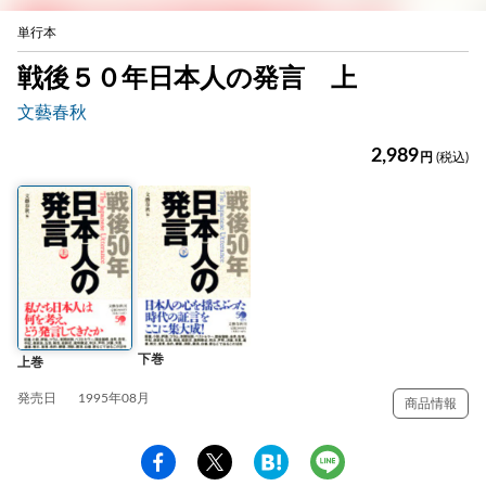
単行本
戦後５０年日本人の発言 上
文藝春秋
2,989
円
(税込)
下巻
上巻
発売日
1995年08月
商品情報