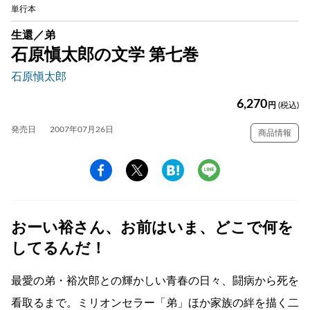
単行本
生還／弟
石原愼太郎の文学 第七巻
石原愼太郎
6,270
円
(税込)
発売日
2007年07月26日
商品情報
おーい裕さん、お前はいま、どこで何を
してるんだ！
最愛の弟・裕次郎との輝かしい青春の日々、闘病から死を
看取るまで。ミリオンセラー「弟」ほか家族の絆を描く二