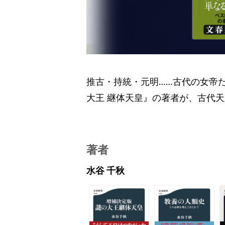
推古・持統・元明……古代の女帝
大王 継体天皇』の著者が、古代
著者
水谷 千秋