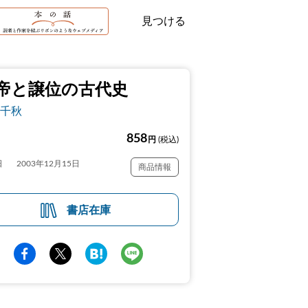
見つける
帝と譲位の古代史
千秋
858
円
(税込)
日
2003年12月15日
商品情報
書店在庫