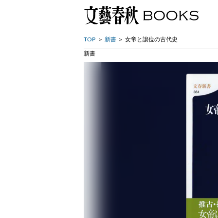
TOP
新書
女帝と譲位の古代史
新書