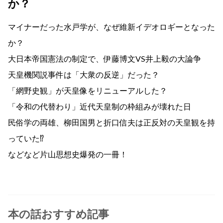
か？
マイナーだった水戸学が、なぜ維新イデオロギーとなった
か？
大日本帝国憲法の制定で、伊藤博文VS井上毅の大論争
天皇機関説事件は「大衆の反逆」だった？
「網野史観」が天皇像をリニューアルした？
「令和の代替わり」近代天皇制の枠組みが壊れた日
民俗学の両雄、柳田国男と折口信夫は正反対の天皇観を持
っていた⁉
などなど片山思想史爆発の一冊！
本の話おすすめ記事