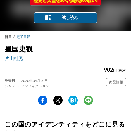
試し読み
新書
電子書籍
皇国史観
片山杜秀
902
円
(税込)
発売日
2020年04月20日
商品情報
ジャンル
ノンフィクション
この国のアイデンティティをどこに見る