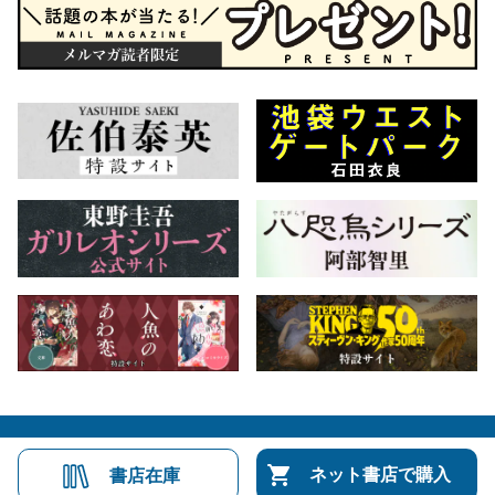
会社概要
自費出版のご案内
お問合せ
ネット書店で購入
書店在庫
株式会社文藝春秋
文春オンライン
Number Web
CREA WEB