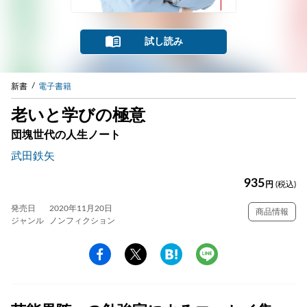
試し読み
新書
電子書籍
老いと学びの極意
団塊世代の人生ノート
武田鉄矢
935
円
(税込)
発売日
2020年11月20日
商品情報
ジャンル
ノンフィクション