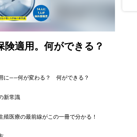
保険適用。何ができる？
用に――何が変わる？ 何ができる？
の新常識
生殖医療の最前線がこの一冊で分かる！
方