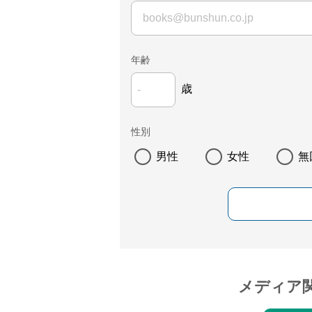
年齢
歳
性別
男性
女性
無
メディア