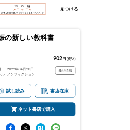
見つける
娠の新しい教科書
902
円
(税込)
日
2022年04月20日
商品情報
ンル
ノンフィクション
試し読み
書店在庫
ネット書店で購入