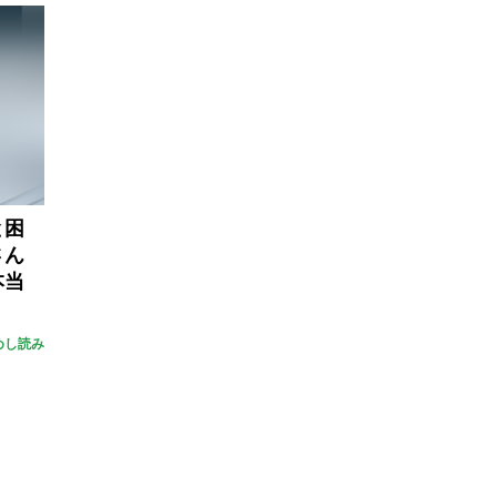
と困
さん
本当
めし読み