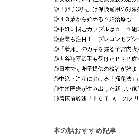
◎「卵子凍結」は保険適用の対象
◎４３歳から始める不妊治療も
◎不妊に悩むカップルは五・五組
◎企業も注目！ プレコンセプシ
◎「着床」のカギを握る子宮内膜
◎大谷翔平選手も受けたＰＲＰ療
◎日本でも卵子提供の検討が始ま
◎中絶・流産における「掻爬法」
◎生殖医療が生み出した新しい家
◎着床前診断「ＰＧＴ‐Ａ」のメ
本の話おすすめ記事