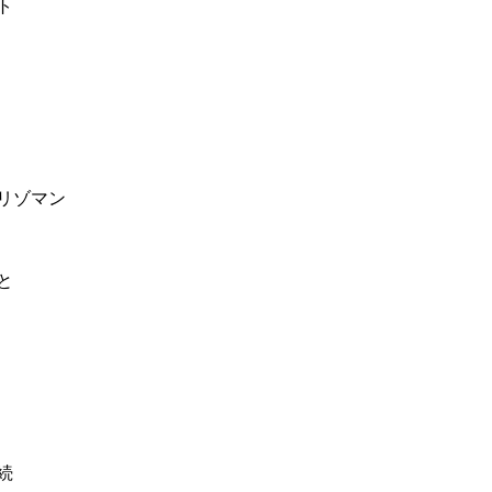
ト
リゾマン
と
続