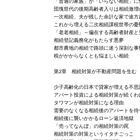
「普通の家族」が「いらない相続」に
団塊世代の後期高齢者入りは相続激増
一次相続、夫が残した余計な家で途方
これから増える二次相続課税世帯の憂
「老老相続」～偏在する高齢者財産と
相続登記義務化がもたらす悪夢
都市農地の相続で路頭に迷う深刻な事
税がかからなくとも悩ましい相続
第2章 相続対策が不動産問題を
少子高齢化の日本で貸家が増える不思
アパート投資による相続対策が続くわ
タワマンが相続対策になる理由
需要のなくなる相続後のアパートを待
相続後に襲いかかるローン返済地獄
「売ってなんぼ」の相続対策の罠
相続対策の対策というイタチごっこ