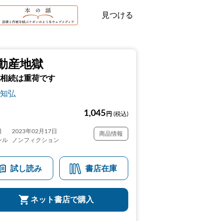
見つける
動産地獄
相続は重荷です
知弘
1,045
円
(税込)
日
2023年02月17日
商品情報
ンル
ノンフィクション
試し読み
書店在庫
ネット書店で購入