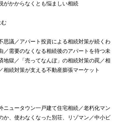
税がかからなくとも悩ましい相続
生む
不思議／アパート投資による相続対策が続くわ
由／需要のなくなる相続後のアパートを待つ未
済地獄／「売ってなんぼ」の相続対策の罠／相
／相続対策が支える不動産膨張マーケット
外ニュータウン一戸建て住宅相続／老朽化マン
のか、使わなくなった別荘、リゾマン／中小ビ