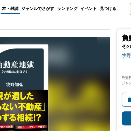
本・雑誌
ジャンルでさがす
ランキング
イベント
見つける
負
その
牧野
発売
ジャ