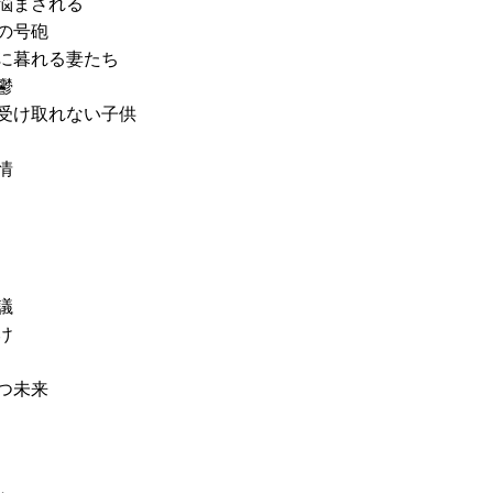
悩まされる
の号砲
に暮れる妻たち
鬱
受け取れない子供
情
生む
議
け
つ未来