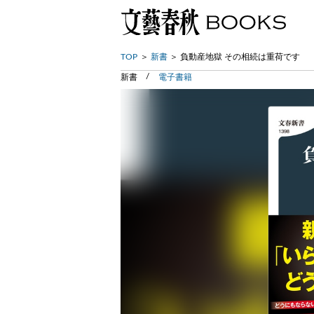
TOP
新書
負動産地獄 その相続は重荷です
新書
電子書籍