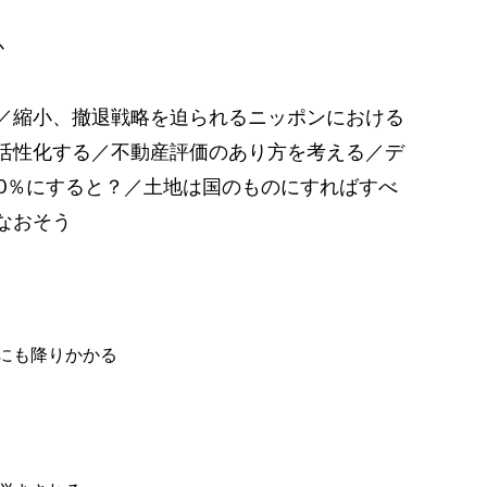
か
／縮小、撤退戦略を迫られるニッポンにおける
活性化する／不動産評価のあり方を考える／デ
00％にすると？／土地は国のものにすればすべ
なおそう
にも降りかかる
」