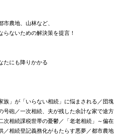
都市農地、山林など、
ならないための解決策を提言！
なたにも降りかかる
」
家族」が「いらない相続」に悩まされる／団塊
の号砲／一次相続、夫が残した余計な家で途方
二次相続課税世帯の憂鬱／「老老相続」～偏在
供／相続登記義務化がもたらす悪夢／都市農地