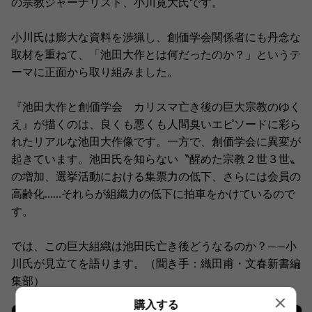
の宗教ジャーナリスト、小川寛大氏です。
小川氏は膨大な資料を渉猟し、創価学会関係者にも丹念な
取材を重ねて、「池田大作とは何だったのか？」というテ
ーマに正面から取り組みました。
『池田大作と創価学会 カリスマ亡き後の巨大宗教のゆく
え』が描くのは、良くも悪くも人間臭いエピソードに彩ら
れたリアルな池田大作像です。一方で、創価学会に異変が
起きています。池田氏を知らない〝醒めた宗教２世３世〟
の増加、選挙活動における集票力の低下、さらには会員の
高齢化……それらが組織力の低下に拍車をかけているので
す。
では、この巨大組織は池田氏亡き後どうなるのか？――小
川氏が見立てを語ります。（聞き手：織田甫・文春新書編
集部）
購入する