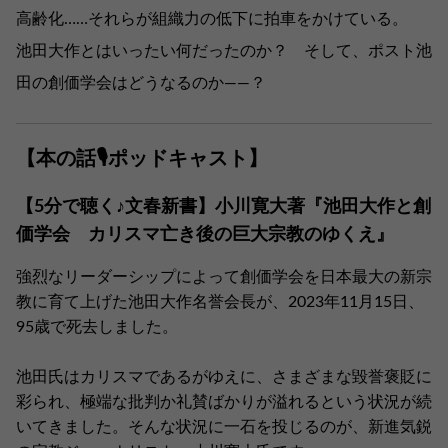
高齢化……それらが組織力の低下に拍車をかけている。
池田大作とはいったい何だったのか？ そして、ポスト池
田の創価学会はどうなるのか――？
【本の話🎙ポッドキャスト】
【5分で聴く♪文春新書】小川寛大著『池田大作と創
価学会 カリスマ亡き後の巨大宗教のゆくえ』
強烈なリーダーシップによって創価学会を日本最大の新宗
教に育て上げた池田大作名誉会長が、2023年11月15日、
95歳で死去しました。
池田氏はカリスマであるがゆえに、さまざまな毀誉褒貶に
彩られ、極端な批判か礼賛ばかりが溢れるという状況が続
いてきました。そんな状況に一石を投じるのが、新進気鋭