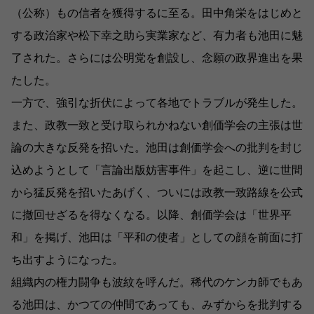
（公称）もの信者を獲得するに至る。田中角栄をはじめと
する政治家や松下幸之助ら実業家など、有力者も池田に魅
了された。さらには公明党を創設し、念願の政界進出を果
たした。
一方で、強引な折伏によって各地でトラブルが発生した。
また、政教一致と受け取られかねない創価学会の主張は世
論の大きな反発を招いた。池田は創価学会への批判を封じ
込めようとして「言論出版妨害事件」を起こし、逆に世間
から猛反発を招いたあげく、ついには政教一致路線を公式
に撤回せざるを得なくなる。以降、創価学会は「世界平
和」を掲げ、池田は「平和の使者」としての顔を前面に打
ち出すようになった。
組織内の権力闘争も波紋を呼んだ。稀代のケンカ師でもあ
る池田は、かつての仲間であっても、みずからを批判する