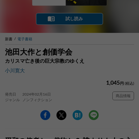
試し読み
新書
電子書籍
池田大作と創価学会
カリスマ亡き後の巨大宗教のゆくえ
小川寛大
1,045
円
(税込)
発売日
2024年02月16日
商品情報
ジャンル
ノンフィクション