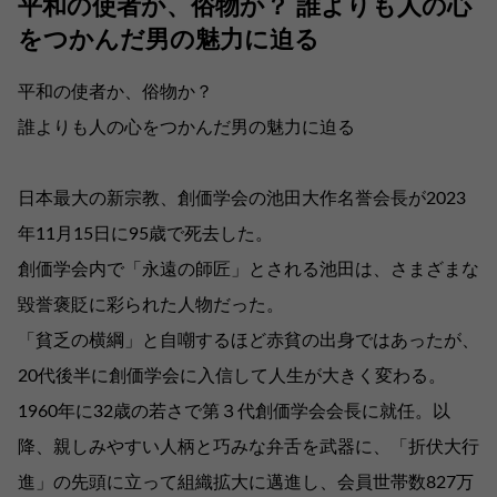
平和の使者か、俗物か？ 誰よりも人の心
をつかんだ男の魅力に迫る
平和の使者か、俗物か？
誰よりも人の心をつかんだ男の魅力に迫る
日本最大の新宗教、創価学会の池田大作名誉会長が2023
年11月15日に95歳で死去した。
創価学会内で「永遠の師匠」とされる池田は、さまざまな
毀誉褒貶に彩られた人物だった。
「貧乏の横綱」と自嘲するほど赤貧の出身ではあったが、
20代後半に創価学会に入信して人生が大きく変わる。
1960年に32歳の若さで第３代創価学会会長に就任。以
降、親しみやすい人柄と巧みな弁舌を武器に、「折伏大行
進」の先頭に立って組織拡大に邁進し、会員世帯数827万