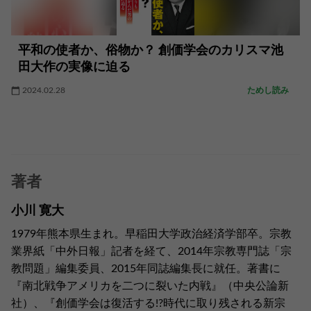
平和の使者か、俗物か？ 創価学会のカリスマ池
田大作の実像に迫る
2024.02.28
ためし読み
著者
小川 寛大
1979年熊本県生まれ。早稲田大学政治経済学部卒。宗教
業界紙「中外日報」記者を経て、2014年宗教専門誌「宗
教問題」編集委員、2015年同誌編集長に就任。著書に
『南北戦争アメリカを二つに裂いた内戦』（中央公論新
社）、『創価学会は復活する!?時代に取り残される新宗