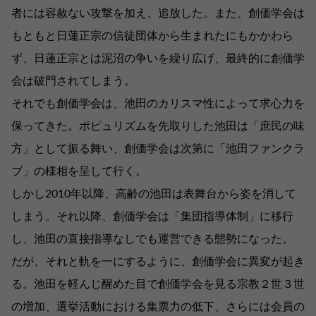
者には容赦ない攻撃を加え、追放した。また、創価学会は
もともと日蓮正宗の信徒団体から生まれたにもかかわら
ず、日蓮正宗とは泥沼の争いを繰り広げ、最終的に創価学
会は破門されてしまう。
それでも創価学会は、池田のカリスマ性によって求心力を
保ってきた。ポピュリズムを先取りした池田は「庶民の味
方」として振る舞い、創価学会は次第に「池田ファンクラ
ブ」の様相を呈して行く。
しかし2010年以降、高齢の池田は表舞台から姿を消して
しまう。それ以降、創価学会は「集団指導体制」に移行
し、池田の直接指導なしでも運営できる態勢になった。
だが、それと軌を一にするように、創価学会に異変が起き
る。池田を軽んじ醒めた目で創価学会を見る宗教２世３世
の増加、選挙活動における集票力の低下、さらには会員の