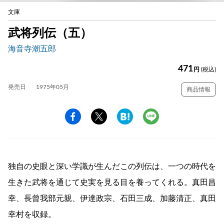
文庫
武将列伝（五）
海音寺潮五郎
471
円
(税込)
発売日
1975年05月
商品情報
独自の史眼と深い学識が生んだこの列伝は、一つの時代を
生きた武将を通じて史実を見る目を養ってくれる。真田昌
幸、長曾我部元親、伊達政宗、石田三成、加藤清正、真田
幸村を収録。