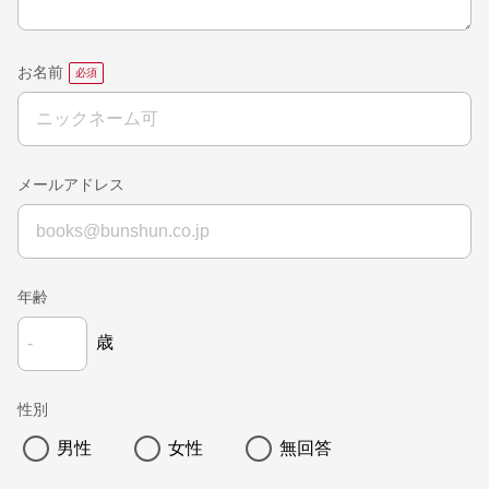
お名前
メールアドレス
年齢
歳
性別
男性
女性
無回答