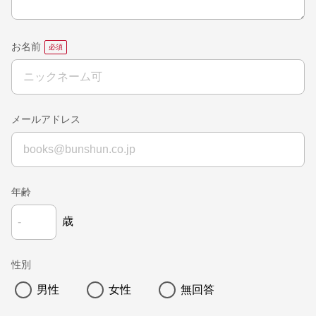
お名前
メールアドレス
年齢
歳
性別
男性
女性
無回答