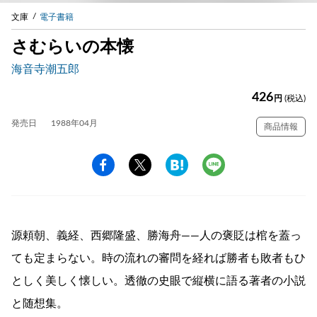
文庫
電子書籍
さむらいの本懐
海音寺潮五郎
426
円
(税込)
発売日
1988年04月
商品情報
源頼朝、義経、西郷隆盛、勝海舟――人の褒貶は棺を蓋っ
ても定まらない。時の流れの審問を経れば勝者も敗者もひ
としく美しく懐しい。透徹の史眼で縦横に語る著者の小説
と随想集。