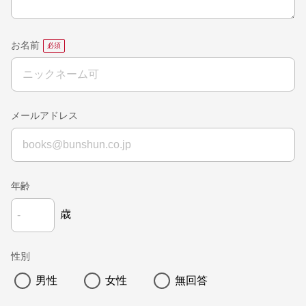
お名前
メールアドレス
年齢
歳
性別
男性
女性
無回答