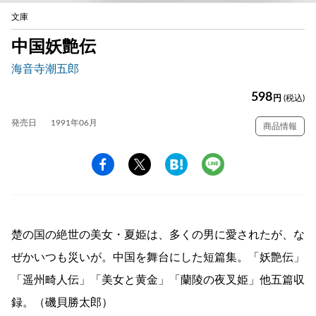
文庫
中国妖艶伝
海音寺潮五郎
598
円
(税込)
発売日
1991年06月
商品情報
楚の国の絶世の美女・夏姫は、多くの男に愛されたが、な
ぜかいつも災いが。中国を舞台にした短篇集。「妖艶伝」
「遥州畸人伝」「美女と黄金」「蘭陵の夜叉姫」他五篇収
録。（磯貝勝太郎）