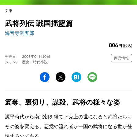
文庫
武将列伝 戦国揺籃篇
海音寺潮五郎
806
円
(税込)
発売日
2008年04月10日
商品情報
ジャンル
歴史・時代小説
簒奪、裏切り、謀殺、武将の様々な姿
源平時代から南北朝を経て下克上の世になると武将たちも
その姿を変える。悪党や流れ者が一国の武将になる世が登
場するのである