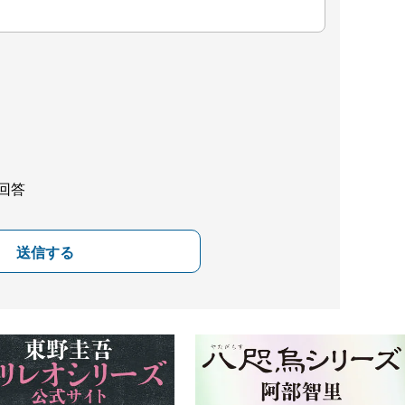
回答
送信する