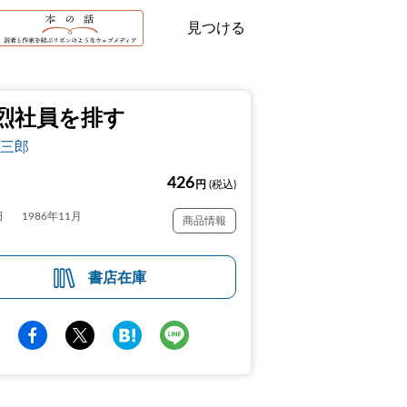
見つける
烈社員を排す
三郎
426
円
(税込)
日
1986年11月
商品情報
書店在庫