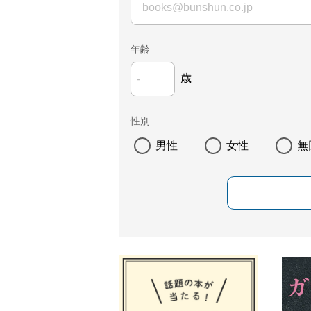
年齢
歳
性別
男性
女性
無